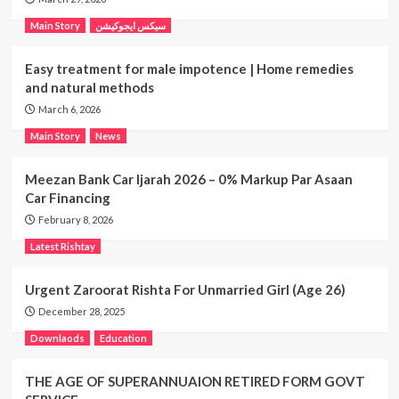
سیکس ایجوکیشن
Main Story
Easy treatment for male impotence | Home remedies
and natural methods
March 6, 2026
Main Story
News
Meezan Bank Car Ijarah 2026 – 0% Markup Par Asaan
Car Financing
February 8, 2026
Latest Rishtay
Urgent Zaroorat Rishta For Unmarried Girl (Age 26)
December 28, 2025
Downlaods
Education
THE AGE OF SUPERANNUAION RETIRED FORM GOVT