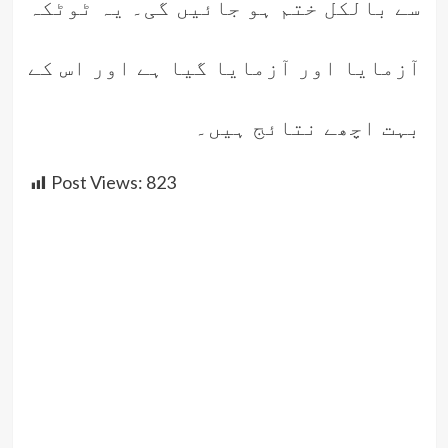
سے بالکل ختم ہو جائیں گی۔ یہ ٹوٹکہ
آزمایا اور آزمایا گیا ہے اور اس کے
بہت اچھے نتائج ہیں۔
Post Views:
823