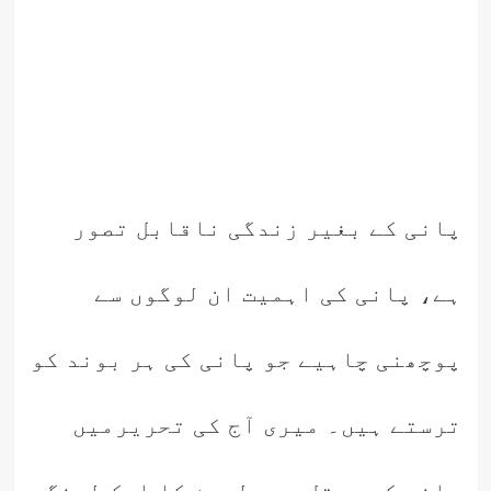
پانی کے بغیر زندگی ناقابل تصور
ہے، پانی کی اہمیت ان لوگوں سے
پوچھنی چاہیے جو پانی کی ہر بوند کو
ترستے ہیں۔ میری آج کی تحریرمیں
پانی کی بوتل میں لہسن کا ایک لونگ