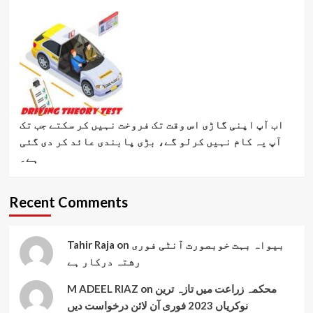
اب آپ اپنی گاڑی اس وقت تک فروخت نہیں کر سکتے جب تک
آپ یہ کام نہیں کرلو گے، بڑی پابندی عائد کر دی گئی
ہے۔
Recent Comments
بیواہ بہت خوبصورت آنٹی فوری
on
Tahir Raja
رشتہ درکار ہے
محکمہ زراعت میں تازہ ترین
on
M ADEEL RIAZ
نوکریاں 2023 فوری آن لائن درخواست دیں