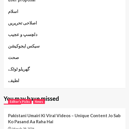
اسلام
اصلاحی تحریریں
دلچسپ و عجیب
سیکس ایجوکیشن
صحت
گھریلو ٹوٹکے
لطیفے
You may have missed
Editor’s Picks
News
Pakistani Umairi Ki Viral Videos – Unique Content Jo Sab
Ko Pasand Aa Raha Hai
March 29, 2026