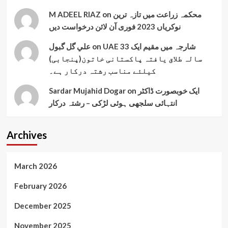
محکمہ زراعت میں تازہ ترین
on
M ADEEL RIAZ
نوکریاں 2023 فوری آن لائن درخواست دیں
UAE شارجہ میں مقیم ایک 33
on
علي گل گبول
سالہ طلاق یافتہ پاکستانی خاتون(پنجابی)
کیلئے مناسب رشتہ درکار ہے۔
ایک خوبصورت ڈاکٹر
on
Sardar Mujahid Dogar
انتہائی سلجھی ہوئی لڑکی – رشتہ درکار
Archives
March 2026
February 2026
December 2025
November 2025