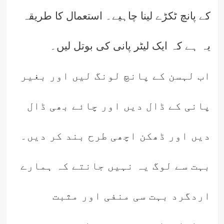
کے پانچ ٹکڑے لینا چاہیے۔ استعمال کا طریقہ
یہ ہے کہ ایک لیٹر پانی کی بوتل لیں۔
اب لہسن کے پانچ لونگ لیں اور بغیر
پانی کے ڈال دیں اور چائے بھی ڈال
دیں اور ڈھکن اچھی طرح بند کر دیں۔
بہت سے لوگ یہ نہیں جانتے کہ ہمارے
اردگرد بہت سی منفی اور مثبت