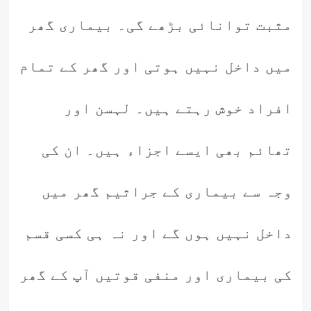
مثبت توانائی بڑھے گی۔ بیماری گھر
میں داخل نہیں ہوتی اور گھر کے تمام
افراد خوش رہتے ہیں۔ لہسن اور
تھائم بھی ایسے اجزاء ہیں۔ ان کی
وجہ سے بیماری کے جراثیم گھر میں
داخل نہیں ہوں گے اور نہ ہی کسی قسم
کی بیماری اور منفی قوتیں آپ کے گھر