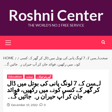
Skip
Roshni Center
to
content
THE WORLD'S NO.1 FREE SERVICE
Primary
Menu
صحت
لہسن کے 7 لونگ پانی کی بوتل میں ڈال کر گھر کے کسی
HOME
کونے میں رکھیں، فوائد جان کر آپ حیران رہ جائیں گے۔
گھریلو ٹوٹکے
صحت
Education
لہسن کے 7 لونگ پانی کی بوتل میں ڈال
کر گھر کے کسی کونے میں رکھیں، فوائد
جان کر آپ حیران رہ جائیں گے۔
December 15, 2022
0