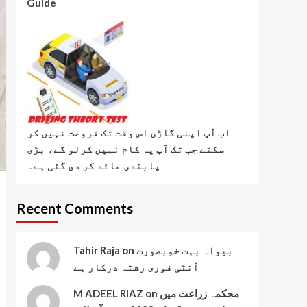
Guide
اب آپ اپنی گاڑی اس وقت تک فروخت نہیں کر
سکتے جب تک آپ یہ کام نہیں کرلو گے، بڑی
پابندی عائد کر دی گئی ہے۔
Recent Comments
Tahir Raja
on
بیواہ بہت خوبصورت
آنٹی فوری رشتہ درکار ہے
M ADEEL RIAZ
on
محکمہ زراعت میں