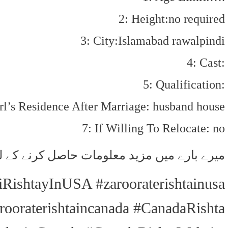
2: Height:no required
3: City:Islamabad rawalpindi
4: Cast:
5: Qualification:
rl’s Residence After Marriage: husband house
7: If Willing To Relocate: no
میرے بارے میں مزید معلومات حاصل کرنے کے ل
iRishtayInUSA #zarooraterishtainusa
ooraterishtaincanada #CanadaRishta