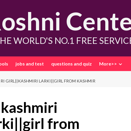
oshni Cente
HE WORLD'S NO.1 FREE SERVIC
ools
jobs and test
questions and quiz
More>>
I GIRL||KASHMIRI LARKI||GIRL FROM KASHMIR
 kashmiri
rki||girl from