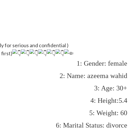
فوری رشتہ ( only for serious and confidential )
first)
1: Gender: female
2: Name: azeema wahid
3: Age: 30+
4: Height:5.4
5: Weight: 60
6: Marital Status: divorce