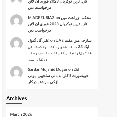
تازہ ترین نوکریاں 2023 فوری آن لائن
درخواست دیں
M ADEEL RIAZ
on
محکمہ زراعت میں
تازہ ترین نوکریاں 2023 فوری آن لائن
درخواست دیں
علي گل گبول
on
UAE شارجہ میں مقیم
ایک 33 سالہ طلاق یافتہ پاکستانی
خاتون(پنجابی) کیلئے مناسب رشتہ
درکار ہے۔
Sardar Mujahid Dogar
on
ایک
خوبصورت ڈاکٹر انتہائی سلجھی ہوئی
لڑکی – رشتہ درکار
Archives
March 2026