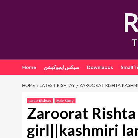
Skip
R
to
content
T
Home
سیکس ایجوکیشن
Downlaods
Small T
HOME
LATEST RISHTAY
ZAROORAT RISHTA KASHMIR
Latest Rishtay
Main Story
Zaroorat Rishta
girl||kashmiri la