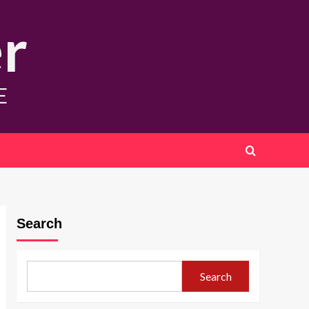
r
E
Search
Search