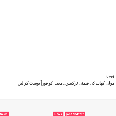
Next
مولی کھانے کی قیمتی ترکیبیں۔معدہ کو فوراً بوسٹ کر لیں
News
News
jobs and test