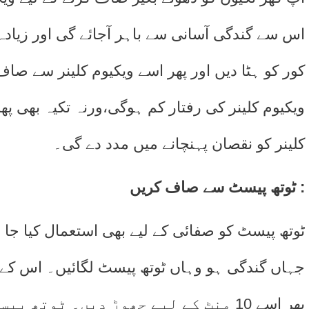
اس سے گندگی آسانی سے باہر آجائے گی اور زیادہ
کور کو ہٹا دیں اور پھر اسے ویکیوم کلینر سے صا
ویکیوم کلینر کی رفتار کم ہوگی،ورنہ تکیہ بھی پ
کلینر کو نقصان پہنچانے میں مدد دے گی۔
ٹوتھ پیسٹ سے صاف کریں :
ٹوتھ پیسٹ کو صفائی کے لیے بھی استعمال کیا جا 
جہاں گندگی ہو وہاں ٹوتھ پیسٹ لگائیں۔ اس کے
پھر اسے 10 منٹ کے لیے چھوڑ دیں۔ ٹوتھ