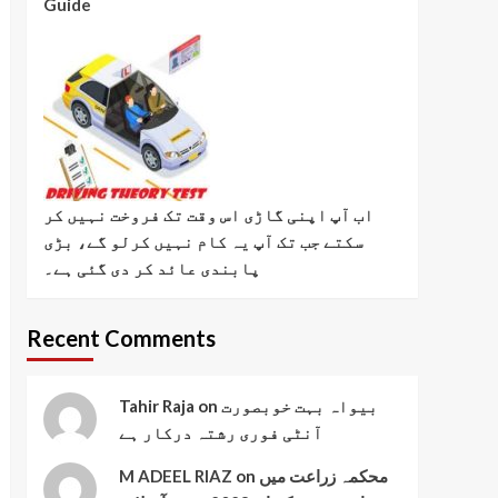
Guide
اب آپ اپنی گاڑی اس وقت تک فروخت نہیں کر
سکتے جب تک آپ یہ کام نہیں کرلو گے، بڑی
پابندی عائد کر دی گئی ہے۔
Recent Comments
بیواہ بہت خوبصورت
on
Tahir Raja
آنٹی فوری رشتہ درکار ہے
محکمہ زراعت میں
on
M ADEEL RIAZ