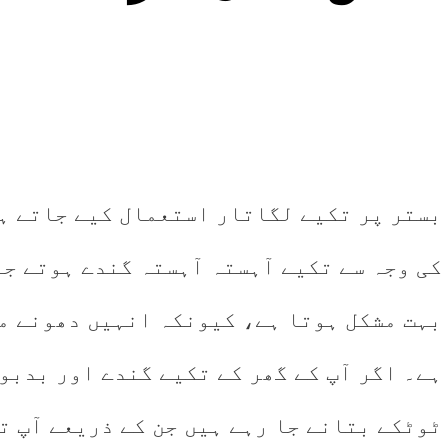
بستر پر تکیے لگاتار استعمال کیے جاتے ہ
کی وجہ سے تکیے آہستہ آہستہ گندے ہوتے جا
بہت مشکل ہوتا ہے، کیونکہ انہیں دھونے م
ہے۔ اگر آپ کے گھر کے تکیے گندے اور بدبود
ٹوٹکے بتانے جا رہے ہیں جن کے ذریعے آپ ت