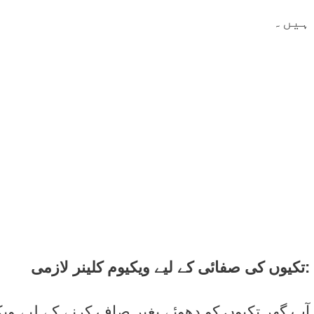
ہیں۔
تکیوں کی صفائی کے لیے ویکیوم کلینر لازمی:
آپ گھر تکیوں کو دھوئے بغیر صاف کرنے کے لیے وی