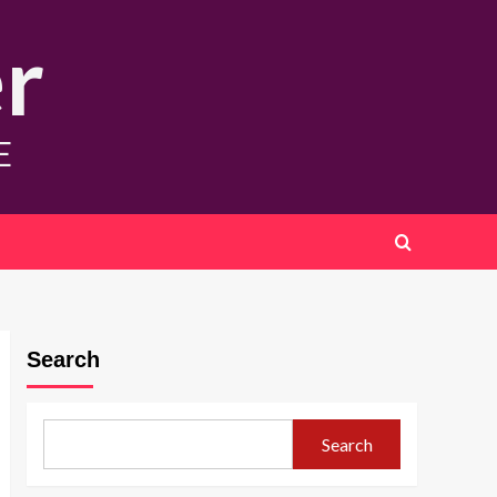
r
E
Search
Search