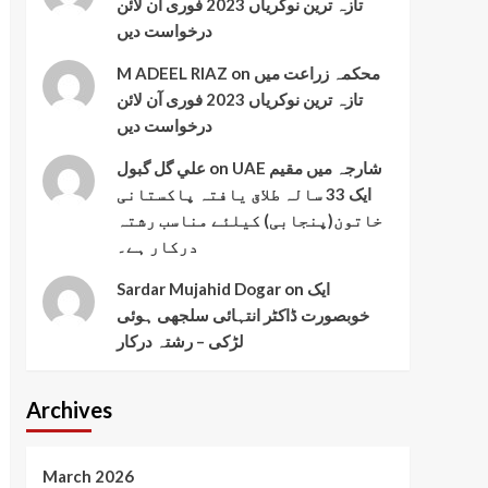
تازہ ترین نوکریاں 2023 فوری آن لائن
درخواست دیں
محکمہ زراعت میں
on
M ADEEL RIAZ
تازہ ترین نوکریاں 2023 فوری آن لائن
درخواست دیں
UAE شارجہ میں مقیم
on
علي گل گبول
ایک 33 سالہ طلاق یافتہ پاکستانی
خاتون(پنجابی) کیلئے مناسب رشتہ
درکار ہے۔
ایک
on
Sardar Mujahid Dogar
خوبصورت ڈاکٹر انتہائی سلجھی ہوئی
لڑکی – رشتہ درکار
Archives
March 2026