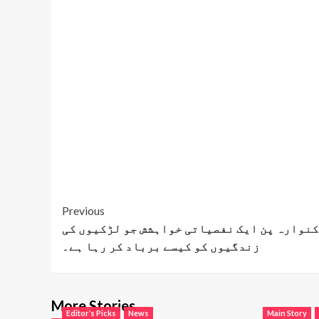
Post
Previous
کنوارہ پن ایک نفصیاتی خواہشش جو لڑکیوں کی
Navigation
زندگیوں کو کیسے برباد کر رہا ہے۔
More Stories
Editor’s Picks
News
Main Story