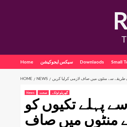
Skip
R
to
content
T
Small T
Downlaods
سیکس ایجوکیشن
Home
 طریقے سے منٹوں میں صاف لازمی کرلیا کریں
NEWS
HOME
گھریلو ٹوٹکے
صحت
News
سے پہلے تکیوں کو
 منٹوں میں صاف