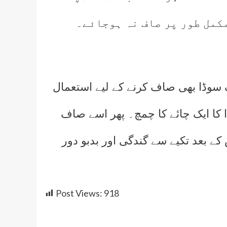
مکمل طور پر صاف نہ ہوجائے۔
گ سوڈا بھی صاف کرنے کے لیے استعمال
 کا ایک چائے کا چمچ۔ پھر اسے صاف
ھوڑ دیں۔ اس کے بعد تکیے سے گندگی اور بدبو دور
Post Views:
918