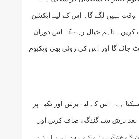
 وقت نہیں لگے گا۔ اس کے لیے ایکشن
ف کریں۔ تاہم خیال رہے کہ اس دوران
ھٹ جائے گا اور اس کی روئی بھی ویکیوم
سکتا ہے۔ اس کے لیے برش اور تکیے پر
 بعد برش سے گندگی صاف کریں اور
 پیسٹ کے خشک ہونے کے بعد اسے اپنے